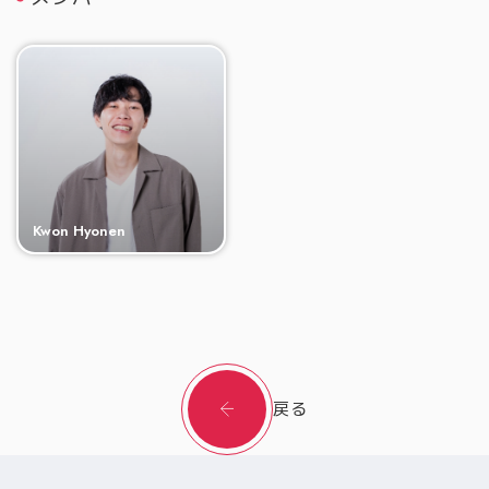
Kwon Hyonen
戻る